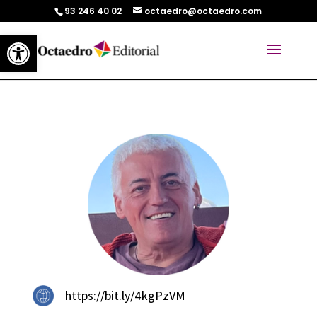
93 246 40 02
octaedro@octaedro.com
Abrir barra de herramientas
https://bit.ly/4kgPzVM