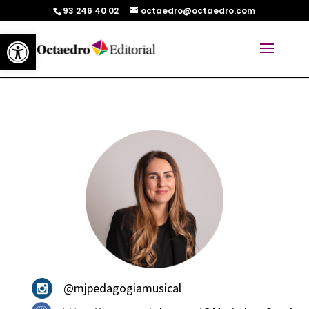
93 246 40 02
octaedro@octaedro.com
Abrir barra de herramientas
@mjpedagogiamusical