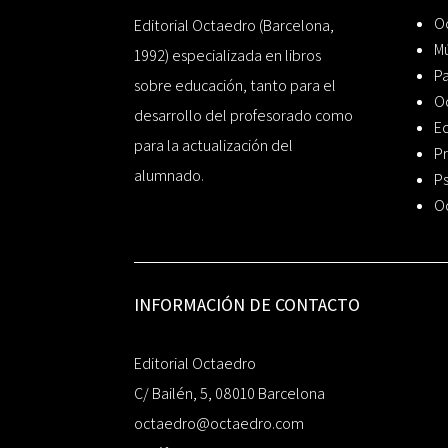
Oc
Editorial Octaedro (Barcelona,
Mú
1992) especializada en libros
P
sobre educación, tanto para el
O
desarrollo del profesorado como
Ed
para la actualización del
Pr
alumnado.
Ps
O
INFORMACIÓN DE CONTACTO
Editorial Octaedro
C/ Bailén, 5, 08010 Barcelona
octaedro@octaedro.com