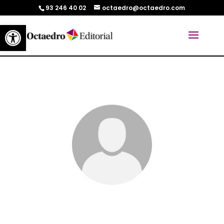
93 246 40 02
octaedro@octaedro.com
Abrir barra de herramientas