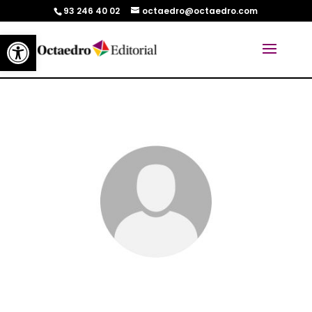
93 246 40 02
octaedro@octaedro.com
Abrir barra de herramientas