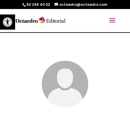
93 246 40 02
octaedro@octaedro.com
Abrir barra de herramientas