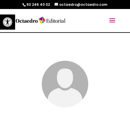
93 246 40 02
octaedro@octaedro.com
Abrir barra de herramientas