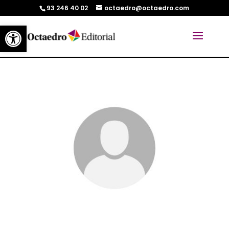
93 246 40 02
octaedro@octaedro.com
Abrir barra de herramientas