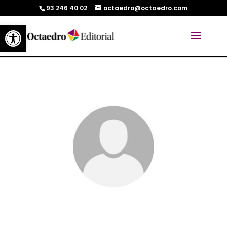
93 246 40 02
octaedro@octaedro.com
Abrir barra de herramientas