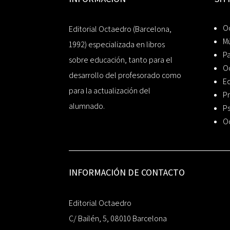
Oc
Editorial Octaedro (Barcelona,
Mú
1992) especializada en libros
P
sobre educación, tanto para el
O
desarrollo del profesorado como
Ed
para la actualización del
Pr
alumnado.
Ps
O
INFORMACIÓN DE CONTACTO
Editorial Octaedro
C/ Bailén, 5, 08010 Barcelona