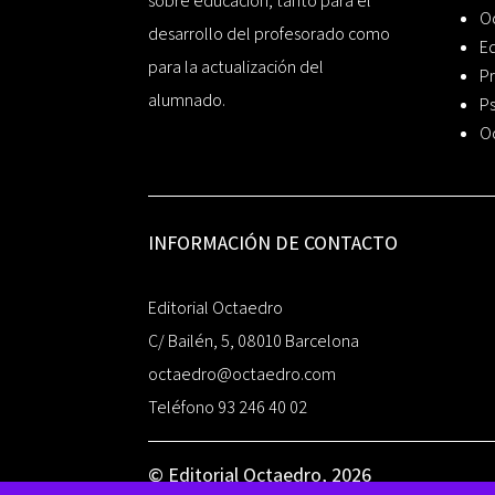
sobre educación, tanto para el
O
desarrollo del profesorado como
Ed
para la actualización del
Pr
alumnado.
Ps
O
INFORMACIÓN DE CONTACTO
Editorial Octaedro
C/ Bailén, 5, 08010 Barcelona
octaedro@octaedro.com
Teléfono 93 246 40 02
© Editorial Octaedro, 2026