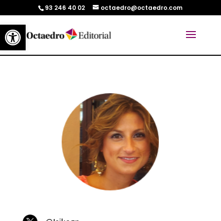
93 246 40 02
octaedro@octaedro.com
Abrir barra de herramientas