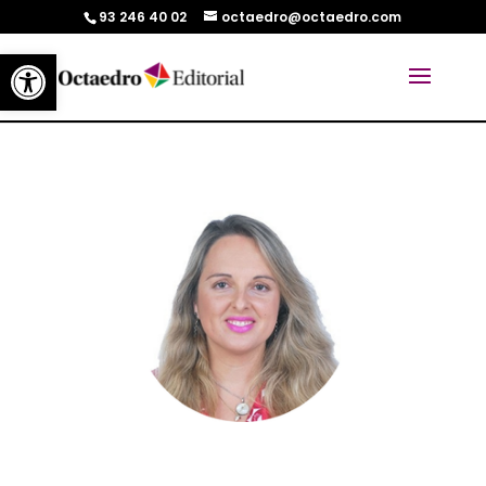
93 246 40 02
octaedro@octaedro.com
Abrir barra de herramientas