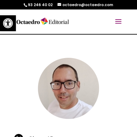
93 246 40 02
octaedro@octaedro.com
Abrir barra de herramientas