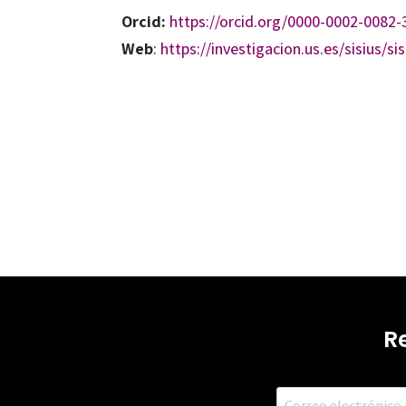
Orcid:
https://orcid.org/0000-0002-0082-
Web
:
https://investigacion.us.es/sisius/
R