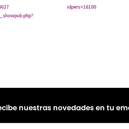
3627
idpers=16100
sis_showpub.php?
ecibe nuestras novedades en tu ema