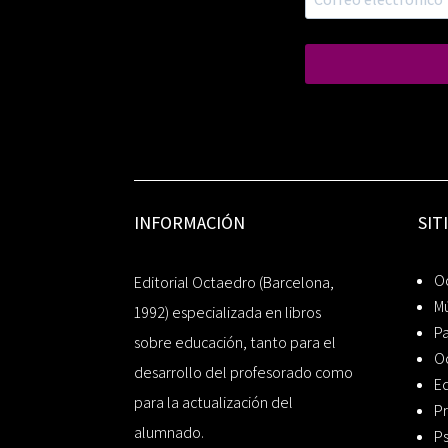
INFORMACIÓN
SIT
Oc
Editorial Octaedro (Barcelona,
Mú
1992) especializada en libros
P
sobre educación, tanto para el
O
desarrollo del profesorado como
Ed
para la actualización del
Pr
alumnado.
Ps