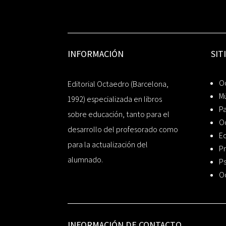
INFORMACIÓN
SIT
Oc
Editorial Octaedro (Barcelona,
Mú
1992) especializada en libros
P
sobre educación, tanto para el
O
desarrollo del profesorado como
Ed
para la actualización del
Pr
alumnado.
Ps
O
INFORMACIÓN DE CONTACTO