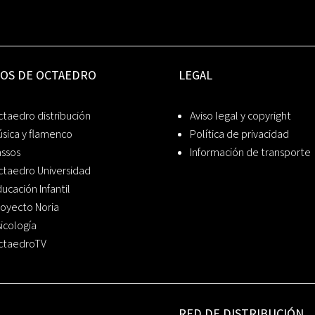
IOS DE OCTAEDRO
LEGAL
taedro distribución
Aviso legal y copyright
sica y flamenco
Política de privacidad
assos
Información de transporte
ctaedro Universidad
ucación Infantil
oyecto Noria
icología
ctaedroTV
RED DE DISTRIBUCIÓN