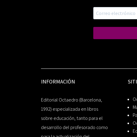
INFORMACIÓN
SIT
Oc
Editorial Octaedro (Barcelona,
Mú
1992) especializada en libros
P
sobre educación, tanto para el
O
desarrollo del profesorado como
Ed
para la actualización del