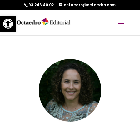
93 246 40 02
octaedro@octaedro.com
Abrir barra de herramientas