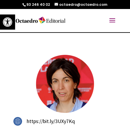
93 246 40 02
octaedro@octaedro.com
Abrir barra de herramientas
https://bit.ly/3UXy7Kq