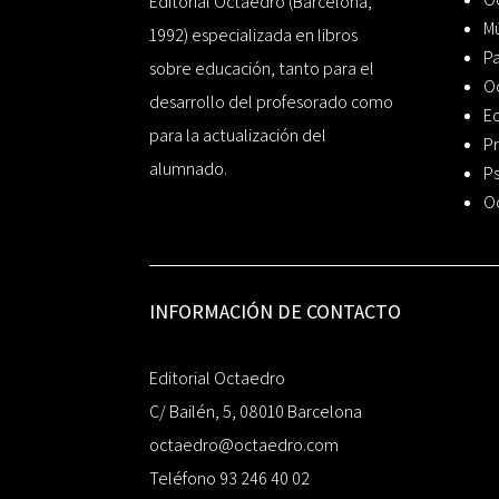
Editorial Octaedro (Barcelona,
Mú
1992) especializada en libros
P
sobre educación, tanto para el
O
desarrollo del profesorado como
Ed
para la actualización del
Pr
alumnado.
Ps
O
INFORMACIÓN DE CONTACTO
Editorial Octaedro
C/ Bailén, 5, 08010 Barcelona
octaedro@octaedro.com
Teléfono 93 246 40 02