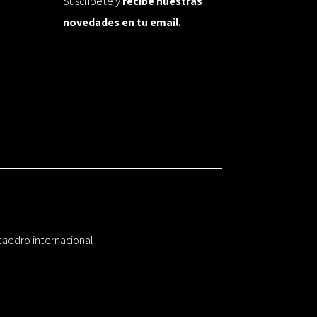
Suscríbete y
recibe nuestras
novedades en tu email.
taedro internacional