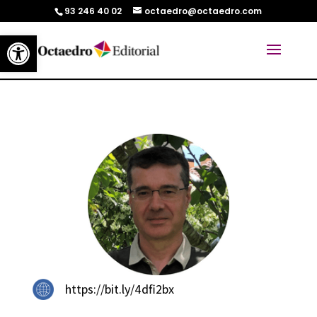
93 246 40 02
octaedro@octaedro.com
Abrir barra de herramientas
https://bit.ly/4dfi2bx