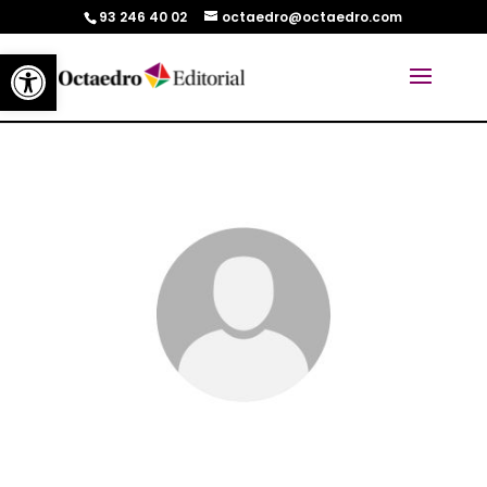
93 246 40 02
octaedro@octaedro.com
Abrir barra de herramientas