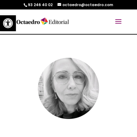
93 246 40 02
octaedro@octaedro.com
Abrir barra de herramientas