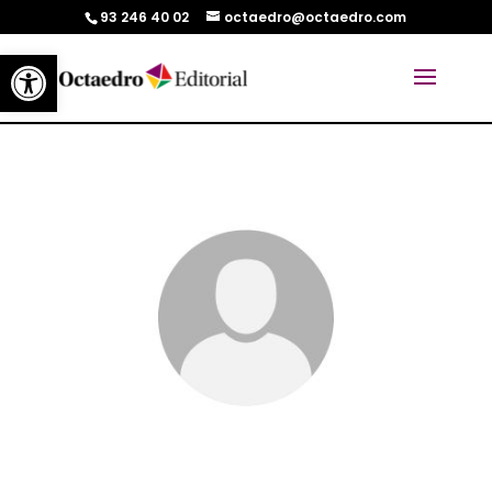
93 246 40 02
octaedro@octaedro.com
Abrir barra de herramientas