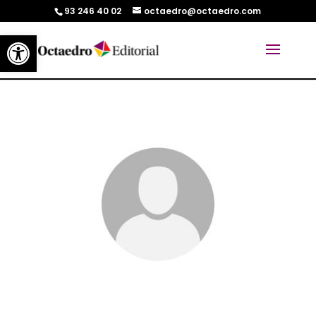
93 246 40 02
octaedro@octaedro.com
Abrir barra de herramientas