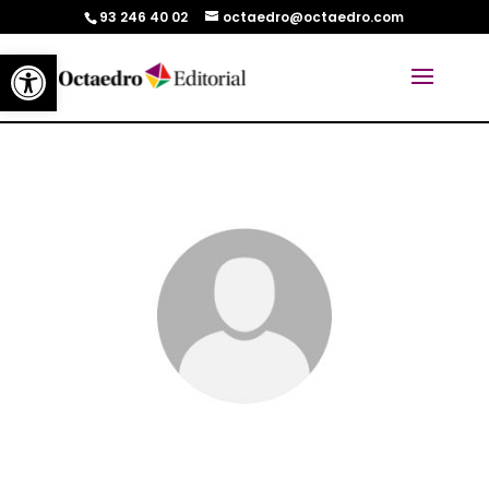
93 246 40 02
octaedro@octaedro.com
Abrir barra de herramientas