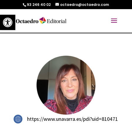
93 246 40 02
octaedro@octaedro.com
Abrir barra de herramientas
https://www.unavarra.es/pdi?uid=810471