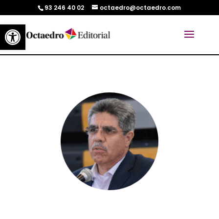
93 246 40 02
octaedro@octaedro.com
Abrir barra de herramientas