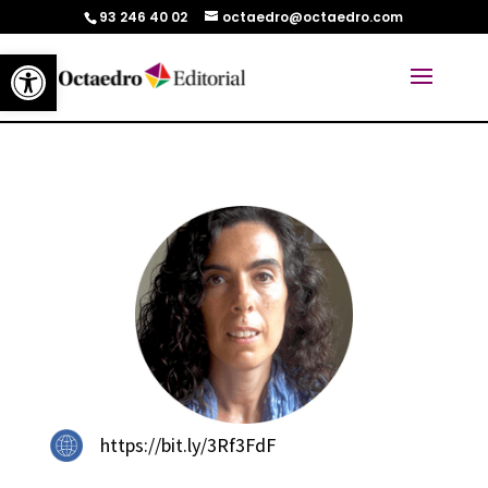
93 246 40 02
octaedro@octaedro.com
Abrir barra de herramientas
https://bit.ly/3Rf3FdF