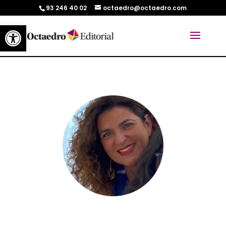
93 246 40 02
octaedro@octaedro.com
Abrir barra de herramientas