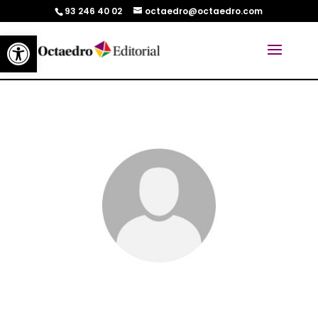
93 246 40 02
octaedro@octaedro.com
Abrir barra de herramientas