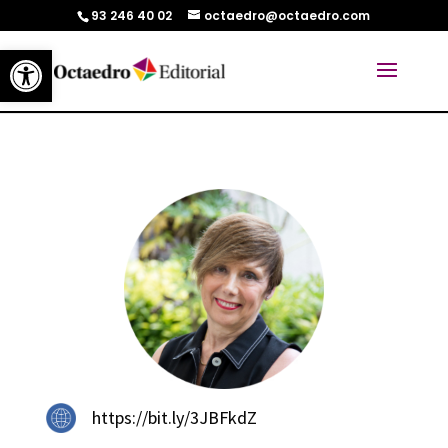
93 246 40 02
octaedro@octaedro.com
Abrir barra de herramientas
https://bit.ly/3JBFkdZ