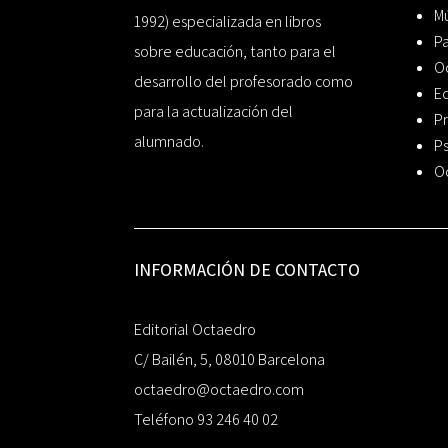
Mú
1992) especializada en libros
P
sobre educación, tanto para el
O
desarrollo del profesorado como
Ed
para la actualización del
Pr
alumnado.
Ps
O
INFORMACIÓN DE CONTACTO
Editorial Octaedro
C/ Bailén, 5, 08010 Barcelona
octaedro@octaedro.com
Teléfono 93 246 40 02