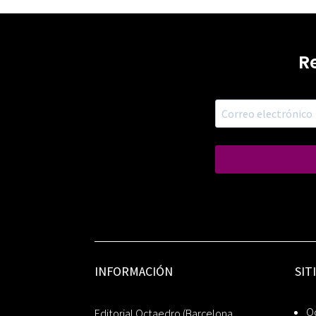
R
INFORMACIÓN
SIT
Oc
Editorial Octaedro (Barcelona,