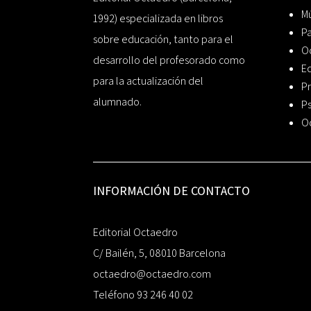
Mú
1992) especializada en libros
P
sobre educación, tanto para el
O
desarrollo del profesorado como
Ed
para la actualización del
Pr
alumnado.
Ps
O
INFORMACIÓN DE CONTACTO
Editorial Octaedro
C/ Bailén, 5, 08010 Barcelona
octaedro@octaedro.com
Teléfono 93 246 40 02