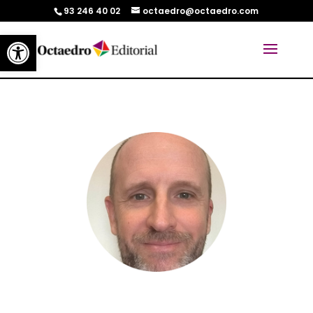
93 246 40 02
octaedro@octaedro.com
Abrir barra de herramientas