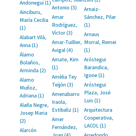
Andonegui (1)
Antonio (3)
Arnaiz-
Ainciburu,
Amar
Sánchez, Pilar
María Cecilia
Rodríguez,
(1)
(1)
Víctor (3)
Arnaus
Alabart Vilà,
Amar-Tuillier,
Morral, Remei
Anna (1)
Avigal (4)
(1)
Álamo
Amate, Kim
Aróstegui
Bolaños,
(1)
Barandica,
Arminda (2)
Igone (1)
Amèlia Tey
Alamo
Teijón (3)
Aróstegui
Muñoz,
Plaza, José
Amenabarro
Adriana (1)
Luis (1)
Iraola,
Alaña Negre,
Estibaliz (1)
Arquitectura
Josep Maria
Cooperativa,
Amer
(2)
LACOL (1)
Fernández,
Alarcón
Joan (4)
Arredondo