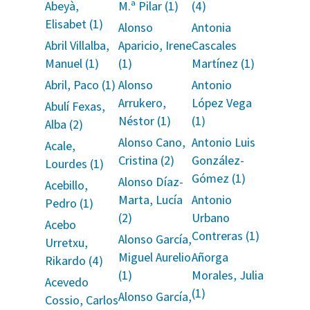
Abeyà,
M.ª Pilar (1)
(4)
Elisabet (1)
Alonso
Antonia
Abril Villalba,
Aparicio, Irene
Cascales
Manuel (1)
(1)
Martínez (1)
Abril, Paco (1)
Alonso
Antonio
Arrukero,
López Vega
Abulí Fexas,
Néstor (1)
(1)
Alba (2)
Alonso Cano,
Antonio Luis
Acale,
Cristina (2)
González-
Lourdes (1)
Gómez (1)
Alonso Díaz-
Acebillo,
Marta, Lucía
Antonio
Pedro (1)
(2)
Urbano
Acebo
Contreras (1)
Alonso García,
Urretxu,
Miguel Aurelio
Añorga
Rikardo (4)
(1)
Morales, Julia
Acevedo
(1)
Alonso García,
Cossio, Carlos