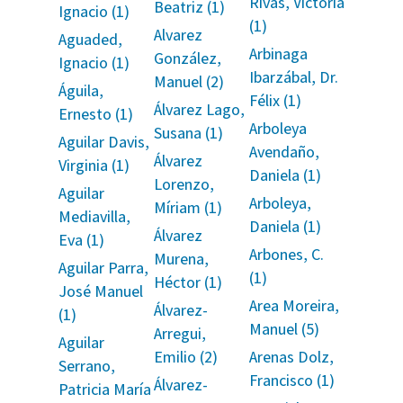
Rivas, Victoria
Beatriz (1)
Ignacio (1)
(1)
Alvarez
Aguaded,
Arbinaga
González,
Ignacio (1)
Ibarzábal, Dr.
Manuel (2)
Águila,
Félix (1)
Álvarez Lago,
Ernesto (1)
Arboleya
Susana (1)
Aguilar Davis,
Avendaño,
Álvarez
Virginia (1)
Daniela (1)
Lorenzo,
Aguilar
Arboleya,
Míriam (1)
Mediavilla,
Daniela (1)
Álvarez
Eva (1)
Arbones, C.
Murena,
Aguilar Parra,
(1)
Héctor (1)
José Manuel
Area Moreira,
Álvarez-
(1)
Manuel (5)
Arregui,
Aguilar
Emilio (2)
Arenas Dolz,
Serrano,
Francisco (1)
Álvarez-
Patricia María