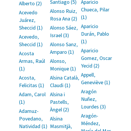
Santiago (5)
Aparicio
Alberto (2)
Chueca, Pilar
Alonso Ruiz,
Acevedo
(1)
Rosa Ana (2)
Juárez,
Aparicio
Sheccid (1)
Alonso Sáez,
Durán, Pablo
Israel (3)
Acevedo,
(1)
Sheccid (1)
Alonso Sanz,
Aparicio
Amparo (1)
Acosta
Gomez, Oscar
Armas, Raúl
Alonso,
Yecid (2)
(1)
Monique (1)
Appell,
Acosta,
Alsina Català,
Geneviève (1)
Felicitas (1)
Claudi (1)
Aragón
Adam, Carol
Alsina i
Nuñez,
(1)
Pastells,
Lourdes (3)
Àngel (2)
Adamuz-
Aragón-
Povedano,
Alsina
Méndez,
Natividad (1)
Masmitjà,
María del Mar