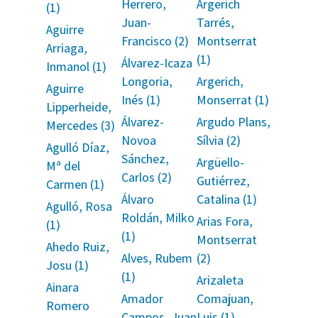
Herrero,
Argerich
(1)
Juan-
Tarrés,
Aguirre
Francisco (2)
Montserrat
Arriaga,
(1)
Álvarez-Icaza
Inmanol (1)
Longoria,
Argerich,
Aguirre
Inés (1)
Monserrat (1)
Lipperheide,
Álvarez-
Argudo Plans,
Mercedes (3)
Novoa
Sílvia (2)
Agulló Díaz,
Sánchez,
Argüello-
Mª del
Carlos (2)
Gutiérrez,
Carmen (1)
Álvaro
Catalina (1)
Agulló, Rosa
Roldán, Milko
Arias Fora,
(1)
(1)
Montserrat
Ahedo Ruiz,
Alves, Rubem
(2)
Josu (1)
(1)
Arizaleta
Ainara
Amador
Comajuan,
Romero
Campos, Juan
Luis (1)