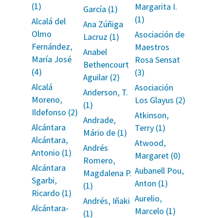
(1)
Margarita I.
García (1)
(1)
Alcalá del
Ana Zúñiga
Olmo
Asociación de
Lacruz (1)
Fernández,
Maestros
Anabel
María José
Rosa Sensat
Bethencourt
(4)
(3)
Aguilar (2)
Alcalá
Asociación
Anderson, T.
Moreno,
Los Glayus (2)
(1)
Ildefonso (2)
Atkinson,
Andrade,
Alcántara
Terry (1)
Mário de (1)
Alcántara,
Atwood,
Andrés
Antonio (1)
Margaret (0)
Romero,
Alcántara
Aubanell Pou,
Magdalena P.
Sgarbi,
Anton (1)
(1)
Ricardo (1)
Aurelio,
Andrés, Iñaki
Alcántara-
Marcelo (1)
(1)