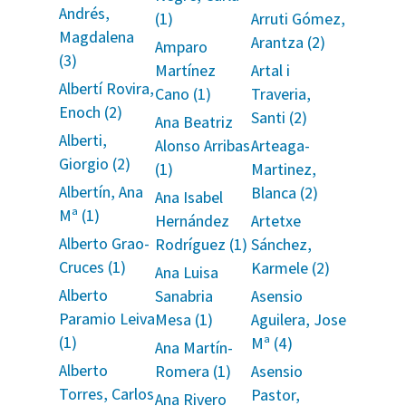
Andrés,
(1)
Arruti Gómez,
Magdalena
Arantza (2)
Amparo
(3)
Martínez
Artal i
Albertí Rovira,
Cano (1)
Traveria,
Enoch (2)
Santi (2)
Ana Beatriz
Alberti,
Alonso Arribas
Arteaga-
Giorgio (2)
(1)
Martinez,
Albertín, Ana
Blanca (2)
Ana Isabel
Mª (1)
Hernández
Artetxe
Alberto Grao-
Rodríguez (1)
Sánchez,
Cruces (1)
Karmele (2)
Ana Luisa
Alberto
Sanabria
Asensio
Paramio Leiva
Mesa (1)
Aguilera, Jose
(1)
Mª (4)
Ana Martín-
Alberto
Romera (1)
Asensio
Torres, Carlos
Pastor,
Ana Rivero