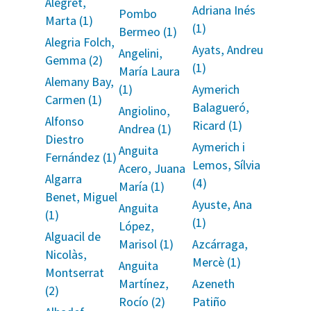
Alegret,
Adriana Inés
Pombo
Marta (1)
(1)
Bermeo (1)
Alegria Folch,
Ayats, Andreu
Angelini,
Gemma (2)
(1)
María Laura
Alemany Bay,
(1)
Aymerich
Carmen (1)
Balagueró,
Angiolino,
Alfonso
Ricard (1)
Andrea (1)
Diestro
Aymerich i
Anguita
Fernández (1)
Lemos, Sílvia
Acero, Juana
Algarra
(4)
María (1)
Benet, Miguel
Ayuste, Ana
Anguita
(1)
(1)
López,
Alguacil de
Marisol (1)
Azcárraga,
Nicolàs,
Mercè (1)
Anguita
Montserrat
Martínez,
Azeneth
(2)
Rocío (2)
Patiño