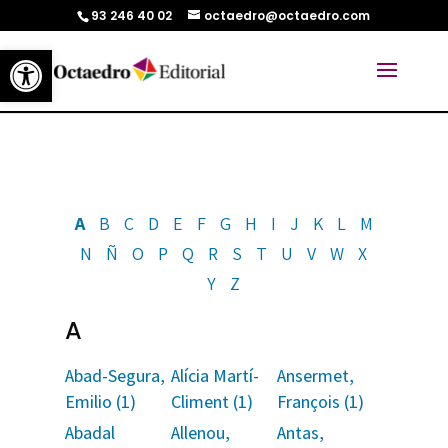
93 246 40 02
octaedro@octaedro.com
Abrir barra de herramientas
A
B
C
D
E
F
G
H
I
J
K
L
M
N
Ñ
O
P
Q
R
S
T
U
V
W
X
Y
Z
A
Abad-Segura,
Alícia Martí-
Ansermet,
Emilio (1)
Climent (1)
François (1)
Abadal
Allenou,
Antas,