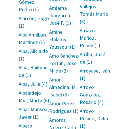
Gómez,
Vallejos,
Amiama
Pedro (1)
Tomás Mario
Ibarguren,
Alarcón, Hugo
(3)
José F. (1)
(1)
Arriazu
Amine
Alba Amilburu
Muñoz,
Elalamy,
Martínez (1)
Rubén (1)
Youssouf (1)
Alba, Alicia de
Arriba, José
Amo Sánchez-
(1)
de (1)
Fortún, Jose
Alba, Baikune
M. de (2)
Arroyave, Iván
de (1)
(1)
Amor
Alba, Julia (4)
Almedina, M.
Arroyo
Albaladejo
Isabel (3)
González,
Mur, Marta (6)
Rosario (4)
Amor Pérez-
Albar Mansoa,
Rodríguez (1)
Arroyo
Javier (1)
Resino, Delia
Amorós
Albero
(1)
Negre, Carla