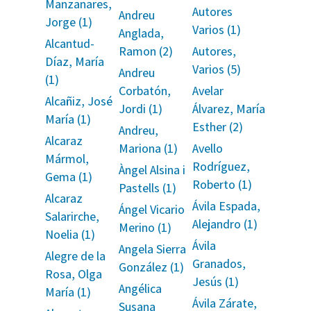
Manzanares,
Autores
Andreu
Jorge (1)
Varios (1)
Anglada,
Alcantud-
Ramon (2)
Autores,
Díaz, María
Varios (5)
Andreu
(1)
Corbatón,
Avelar
Alcañiz, José
Jordi (1)
Álvarez, María
María (1)
Esther (2)
Andreu,
Alcaraz
Mariona (1)
Avello
Mármol,
Rodríguez,
Àngel Alsina i
Gema (1)
Roberto (1)
Pastells (1)
Alcaraz
Ávila Espada,
Ángel Vicario
Salarirche,
Alejandro (1)
Merino (1)
Noelia (1)
Ávila
Angela Sierra
Alegre de la
Granados,
González (1)
Rosa, Olga
Jesús (1)
Angélica
María (1)
Ávila Zárate,
Susana