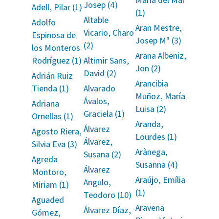
Josep (4)
Adell, Pilar (1)
(1)
Altable
Adolfo
Aran Mestre,
Vicario, Charo
Espinosa de
Josep Mª (3)
(2)
los Monteros
Arana Albeniz,
Rodríguez (1)
Altimir Sans,
Jon (2)
David (2)
Adrián Ruiz
Arancibia
Tienda (1)
Alvarado
Muñoz, María
Ávalos,
Adriana
Luisa (2)
Graciela (1)
Ornellas (1)
Aranda,
Álvarez
Agosto Riera,
Lourdes (1)
Álvarez,
Silvia Eva (3)
Arànega,
Susana (2)
Agreda
Susanna (4)
Álvarez
Montoro,
Araújo, Emília
Angulo,
Miriam (1)
(1)
Teodoro (10)
Aguaded
Aravena
Álvarez Díaz,
Gómez,