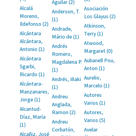
Aguilar (2)
Alcalá
Asociación
Anderson, T.
Moreno,
Los Glayus (2)
(1)
Ildefonso (2)
Atkinson,
Andrade,
Alcántara
Terry (1)
Mário de (1)
Alcántara,
Atwood,
Andrés
Antonio (1)
Margaret (0)
Romero,
Alcántara
Aubanell Pou,
Magdalena P.
Sgarbi,
Anton (1)
(1)
Ricardo (1)
Aurelio,
Andrés, Iñaki
Alcántara-
Marcelo (1)
(1)
Manzanares,
Autores
Andreu
Jorge (1)
Varios (1)
Anglada,
Alcantud-
Ramon (2)
Autores,
Díaz, María
Varios (5)
Andreu
(1)
Corbatón,
Avelar
Alcañiz, José