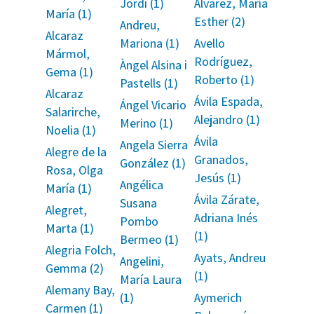
Jordi (1)
Álvarez, María
María (1)
Esther (2)
Andreu,
Alcaraz
Mariona (1)
Avello
Mármol,
Rodríguez,
Àngel Alsina i
Gema (1)
Roberto (1)
Pastells (1)
Alcaraz
Ávila Espada,
Ángel Vicario
Salarirche,
Alejandro (1)
Merino (1)
Noelia (1)
Ávila
Angela Sierra
Alegre de la
Granados,
González (1)
Rosa, Olga
Jesús (1)
Angélica
María (1)
Ávila Zárate,
Susana
Alegret,
Adriana Inés
Pombo
Marta (1)
(1)
Bermeo (1)
Alegria Folch,
Ayats, Andreu
Angelini,
Gemma (2)
(1)
María Laura
Alemany Bay,
(1)
Aymerich
Carmen (1)