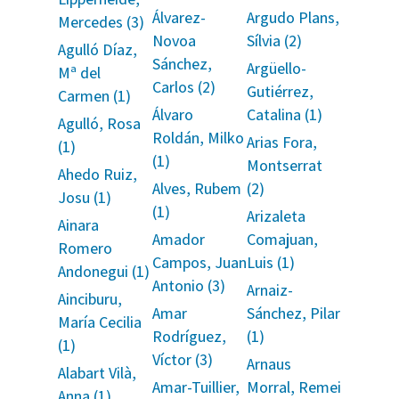
Álvarez-
Argudo Plans,
Mercedes (3)
Novoa
Sílvia (2)
Agulló Díaz,
Sánchez,
Argüello-
Mª del
Carlos (2)
Gutiérrez,
Carmen (1)
Álvaro
Catalina (1)
Agulló, Rosa
Roldán, Milko
Arias Fora,
(1)
(1)
Montserrat
Ahedo Ruiz,
Alves, Rubem
(2)
Josu (1)
(1)
Arizaleta
Ainara
Amador
Comajuan,
Romero
Campos, Juan
Luis (1)
Andonegui (1)
Antonio (3)
Arnaiz-
Ainciburu,
Amar
Sánchez, Pilar
María Cecilia
Rodríguez,
(1)
(1)
Víctor (3)
Arnaus
Alabart Vilà,
Amar-Tuillier,
Morral, Remei
Anna (1)