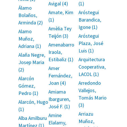
Avigal (4)
(1)
Álamo
Amate, Kim
Aróstegui
Bolaños,
(1)
Barandica,
Arminda (2)
Igone (1)
Amèlia Tey
Alamo
Teijón (3)
Aróstegui
Muñoz,
Plaza, José
Amenabarro
Adriana (1)
Luis (1)
Iraola,
Alaña Negre,
Estibaliz (1)
Arquitectura
Josep Maria
Cooperativa,
Amer
(2)
LACOL (1)
Fernández,
Alarcón
Joan (4)
Arredondo
Gómez,
Vallejos,
Amiama
Pedro (1)
Tomás Mario
Ibarguren,
Alarcón, Hugo
(3)
José F. (1)
(1)
Arriazu
Amine
Alba Amilburu
Muñoz,
Elalamy,
Martínez (1)