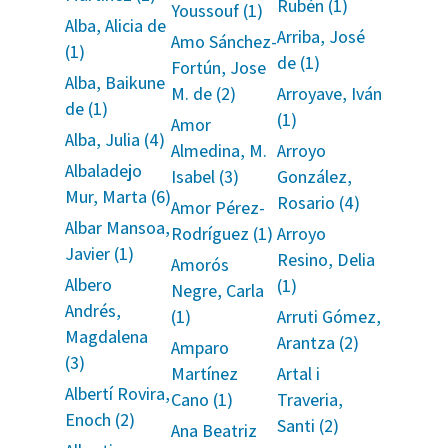
Rubén (1)
Youssouf (1)
Alba, Alicia de
Arriba, José
Amo Sánchez-
(1)
de (1)
Fortún, Jose
Alba, Baikune
M. de (2)
Arroyave, Iván
de (1)
(1)
Amor
Alba, Julia (4)
Almedina, M.
Arroyo
Albaladejo
Isabel (3)
González,
Mur, Marta (6)
Rosario (4)
Amor Pérez-
Albar Mansoa,
Rodríguez (1)
Arroyo
Javier (1)
Resino, Delia
Amorós
Albero
(1)
Negre, Carla
Andrés,
(1)
Arruti Gómez,
Magdalena
Arantza (2)
Amparo
(3)
Martínez
Artal i
Albertí Rovira,
Cano (1)
Traveria,
Enoch (2)
Santi (2)
Ana Beatriz