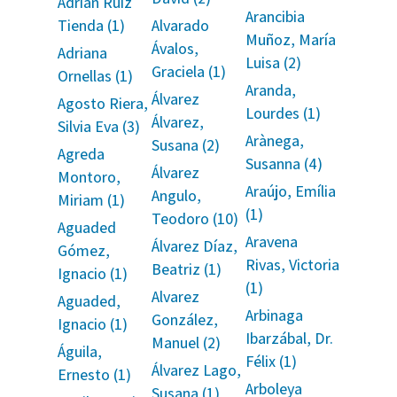
Adrián Ruiz
Arancibia
Tienda (1)
Alvarado
Muñoz, María
Ávalos,
Adriana
Luisa (2)
Graciela (1)
Ornellas (1)
Aranda,
Álvarez
Agosto Riera,
Lourdes (1)
Álvarez,
Silvia Eva (3)
Arànega,
Susana (2)
Agreda
Susanna (4)
Álvarez
Montoro,
Araújo, Emília
Angulo,
Miriam (1)
(1)
Teodoro (10)
Aguaded
Aravena
Álvarez Díaz,
Gómez,
Rivas, Victoria
Beatriz (1)
Ignacio (1)
(1)
Alvarez
Aguaded,
Arbinaga
González,
Ignacio (1)
Ibarzábal, Dr.
Manuel (2)
Águila,
Félix (1)
Álvarez Lago,
Ernesto (1)
Arboleya
Susana (1)