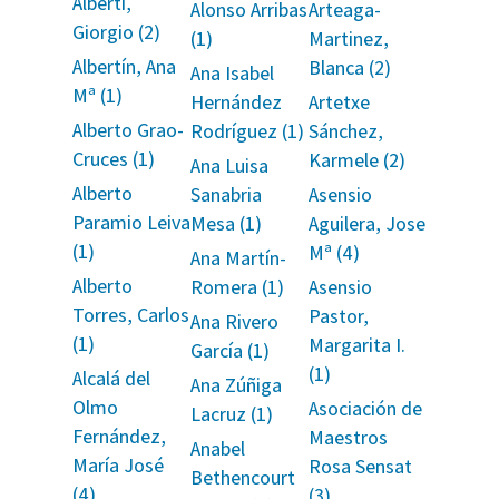
Alberti,
Alonso Arribas
Arteaga-
Giorgio (2)
(1)
Martinez,
Albertín, Ana
Blanca (2)
Ana Isabel
Mª (1)
Hernández
Artetxe
Alberto Grao-
Rodríguez (1)
Sánchez,
Cruces (1)
Karmele (2)
Ana Luisa
Alberto
Sanabria
Asensio
Paramio Leiva
Mesa (1)
Aguilera, Jose
(1)
Mª (4)
Ana Martín-
Alberto
Romera (1)
Asensio
Torres, Carlos
Pastor,
Ana Rivero
(1)
Margarita I.
García (1)
(1)
Alcalá del
Ana Zúñiga
Olmo
Asociación de
Lacruz (1)
Fernández,
Maestros
Anabel
María José
Rosa Sensat
Bethencourt
(4)
(3)