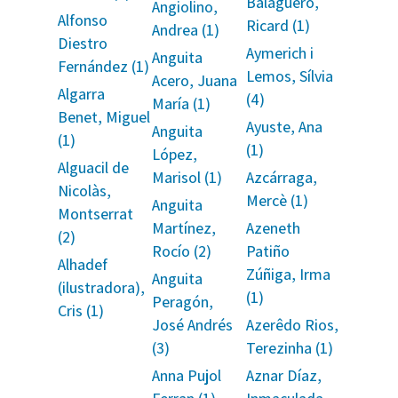
Balagueró,
Angiolino,
Alfonso
Ricard (1)
Andrea (1)
Diestro
Aymerich i
Anguita
Fernández (1)
Lemos, Sílvia
Acero, Juana
Algarra
(4)
María (1)
Benet, Miguel
Ayuste, Ana
Anguita
(1)
(1)
López,
Alguacil de
Marisol (1)
Azcárraga,
Nicolàs,
Mercè (1)
Anguita
Montserrat
Martínez,
Azeneth
(2)
Rocío (2)
Patiño
Alhadef
Zúñiga, Irma
Anguita
(ilustradora),
(1)
Peragón,
Cris (1)
José Andrés
Azerêdo Rios,
(3)
Terezinha (1)
Anna Pujol
Aznar Díaz,