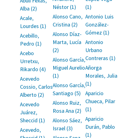
Abulí Fexas,
Néstor (1)
(1)
Alba (2)
Alonso Cano,
Antonio Luis
Acale,
Cristina (2)
González-
Lourdes (1)
Gómez (1)
Alonso Díaz-
Acebillo,
Marta, Lucía
Antonio
Pedro (1)
(2)
Urbano
Acebo
Contreras (1)
Alonso García,
Urretxu,
Miguel Aurelio
Añorga
Rikardo (4)
(1)
Morales, Julia
Acevedo
(1)
Alonso García,
Cossio, Carlos
Santiago (5)
Aparicio
Alberto (2)
Chueca, Pilar
Alonso Ruiz,
Acevedo
(1)
Rosa Ana (2)
Juárez,
Aparicio
Sheccid (1)
Alonso Sáez,
Durán, Pablo
Israel (3)
Acevedo,
(1)
Sheccid (1)
Alonso Sanz,