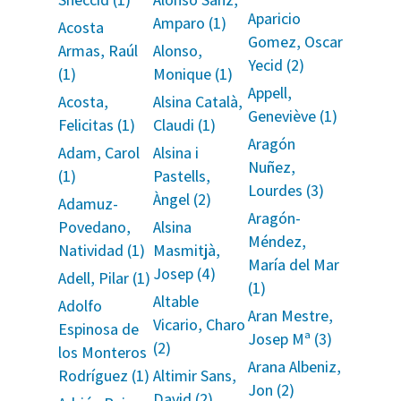
Aparicio
Amparo (1)
Acosta
Gomez, Oscar
Armas, Raúl
Alonso,
Yecid (2)
(1)
Monique (1)
Appell,
Acosta,
Alsina Català,
Geneviève (1)
Felicitas (1)
Claudi (1)
Aragón
Adam, Carol
Alsina i
Nuñez,
(1)
Pastells,
Lourdes (3)
Àngel (2)
Adamuz-
Aragón-
Povedano,
Alsina
Méndez,
Natividad (1)
Masmitjà,
María del Mar
Josep (4)
Adell, Pilar (1)
(1)
Altable
Adolfo
Aran Mestre,
Vicario, Charo
Espinosa de
Josep Mª (3)
(2)
los Monteros
Arana Albeniz,
Rodríguez (1)
Altimir Sans,
Jon (2)
David (2)