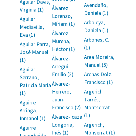
Aguilar Davis,
Avendaño,
Álvarez
Virginia (1)
Daniela (1)
Lorenzo,
Aguilar
Arboleya,
Míriam (1)
Mediavilla,
Daniela (1)
Álvarez
Eva (1)
Arbones, C.
Murena,
Aguilar Parra,
(1)
Héctor (1)
José Manuel
Area Moreira,
Álvarez-
(1)
Manuel (5)
Arregui,
Aguilar
Emilio (2)
Arenas Dolz,
Serrano,
Francisco (1)
Álvarez-
Patricia María
Herrero,
Argerich
(1)
Juan-
Tarrés,
Aguirre
Francisco (2)
Montserrat
Arriaga,
(1)
Álvarez-Icaza
Inmanol (1)
Longoria,
Argerich,
Aguirre
Inés (1)
Monserrat (1)
Lipperheide,