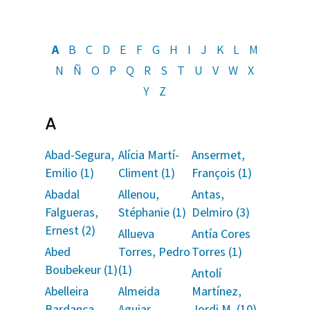
A
B
C
D
E
F
G
H
I
J
K
L
M
N
Ñ
O
P
Q
R
S
T
U
V
W
X
Y
Z
A
Abad-Segura,
Alícia Martí-
Ansermet,
Emilio (1)
Climent (1)
François (1)
Abadal
Allenou,
Antas,
Falgueras,
Stéphanie (1)
Delmiro (3)
Ernest (2)
Allueva
Antía Cores
Abed
Torres, Pedro
Torres (1)
Boubekeur (1)
(1)
Antolí
Abelleira
Almeida
Martínez,
Bardanca,
Aguiar,
Jordi M. (10)