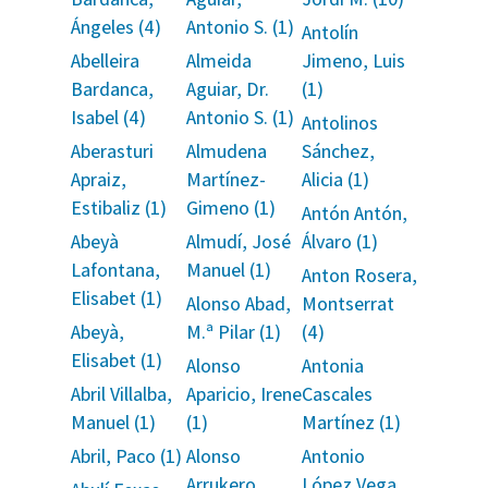
Ángeles (4)
Antonio S. (1)
Antolín
Abelleira
Almeida
Jimeno, Luis
Bardanca,
Aguiar, Dr.
(1)
Isabel (4)
Antonio S. (1)
Antolinos
Aberasturi
Almudena
Sánchez,
Apraiz,
Martínez-
Alicia (1)
Estibaliz (1)
Gimeno (1)
Antón Antón,
Abeyà
Almudí, José
Álvaro (1)
Lafontana,
Manuel (1)
Anton Rosera,
Elisabet (1)
Alonso Abad,
Montserrat
Abeyà,
M.ª Pilar (1)
(4)
Elisabet (1)
Alonso
Antonia
Abril Villalba,
Aparicio, Irene
Cascales
Manuel (1)
(1)
Martínez (1)
Abril, Paco (1)
Alonso
Antonio
Arrukero,
López Vega