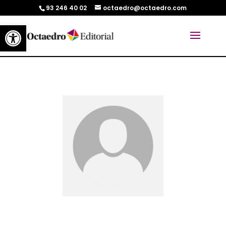
93 246 40 02
octaedro@octaedro.com
Abrir barra de herramientas