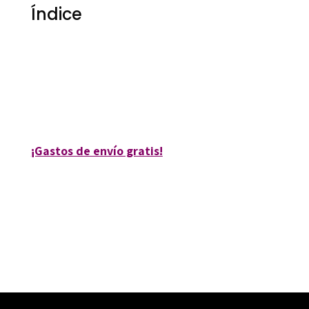
Índice
Maria Antonia Canals Tolosa
9788494273131
36036-0
¡Gastos de envío gratis!