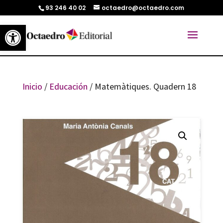
93 246 40 02
octaedro@octaedro.com
Abrir barra de herramientas
Inicio
/
Educación
/ Matemàtiques. Quadern 18