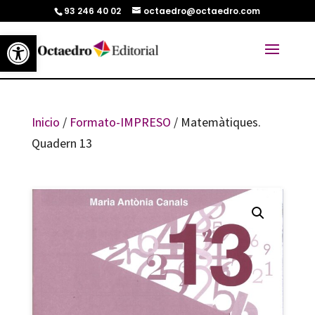
93 246 40 02
octaedro@octaedro.com
Abrir barra de herramientas
Inicio
/
Formato-IMPRESO
/ Matemàtiques.
Quadern 13