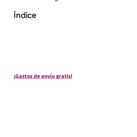
Índice
Maria Antonia Canals Tolosa
9788492748914
36028-0
¡Gastos de envío gratis!