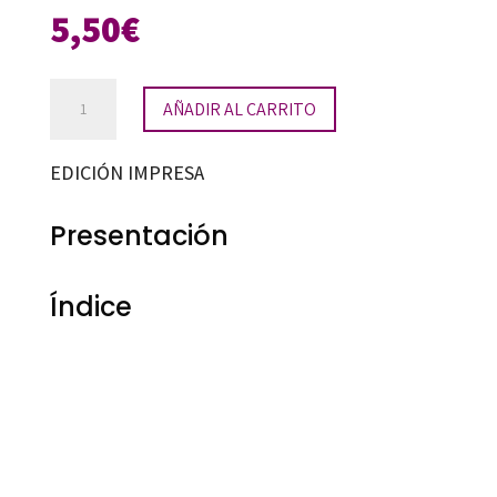
5,50
€
Matemáticas.
AÑADIR AL CARRITO
Cuaderno
9
EDICIÓN IMPRESA
(3º
PRIMARIA)
Presentación
cantidad
Índice
Maria Antonia Canals Tolosa
9788492748624
90789-0