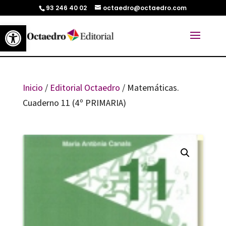
93 246 40 02
octaedro@octaedro.com
Abrir barra de herramientas
Inicio
/
Editorial Octaedro
/ Matemáticas.
Cuaderno 11 (4º PRIMARIA)