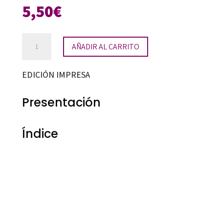
5,50
€
Matemáticas.
AÑADIR AL CARRITO
Cuaderno
11
EDICIÓN IMPRESA
(4º
PRIMARIA)
Presentación
cantidad
Índice
Maria Antonia Canals Tolosa
9788492748655
90791-0