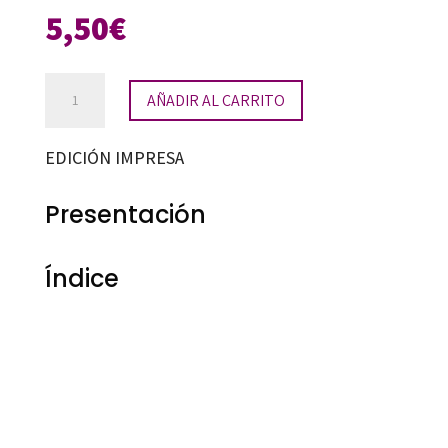
5,50
€
Matemáticas.
AÑADIR AL CARRITO
Cuaderno
17
EDICIÓN IMPRESA
(6º
PRIMARIA)
Presentación
cantidad
Índice
Maria Antonia Canals Tolosa
9788499215853
90797-0