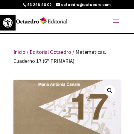
93 246 40 02
octaedro@octaedro.com
Abrir barra de herramientas
Inicio
/
Editorial Octaedro
/ Matemáticas.
Cuaderno 17 (6º PRIMARIA)