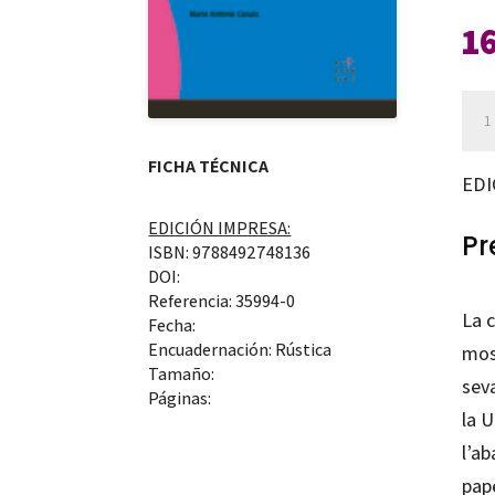
1
Tra
geo
FICHA TÉCNICA
can
EDI
EDICIÓN IMPRESA:
Pr
ISBN: 9788492748136
DOI:
Referencia: 35994-0
La c
Fecha:
Encuadernación: Rústica
most
Tamaño:
sev
Páginas:
la U
l’ab
pap