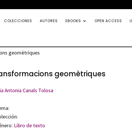
COLECCIONES
AUTORES
EBOOKS
OPEN ACCESS
U
ions geomètriques
ansformacions geomètriques
ia Antonia Canals Tolosa
ema:
olección:
énero:
Libro de texto