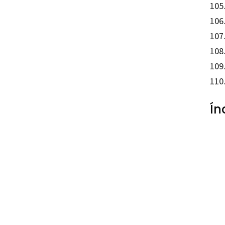
105.
106
107
108
109
110
Ín
Maria 
97884
35994