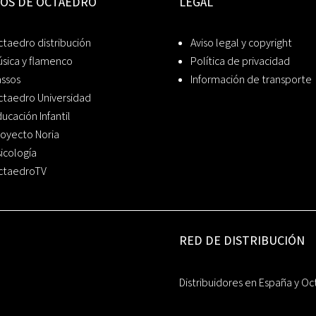
IOS DE OCTAEDRO
LEGAL
taedro distribución
Aviso legal y copyright
sica y flamenco
Política de privacidad
assos
Información de transporte
ctaedro Universidad
ucación Infantil
oyecto Noria
icología
ctaedroTV
RED DE DISTRIBUCIÓN
Distribuidores en España y Oc