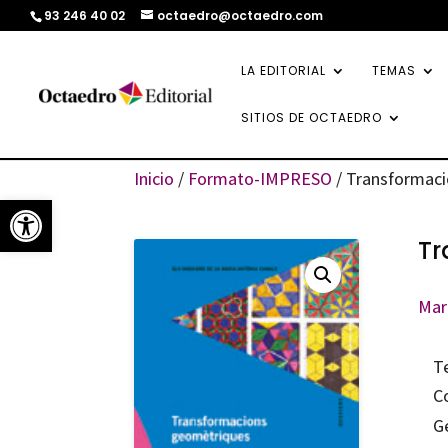
93 246 40 02
octaedro@octaedro.com
LA EDITORIAL
TEMAS
SITIOS DE OCTAEDRO
Inicio
/
Formato-IMPRESO
/ Transformac
Abrir barra de herramientas
Tr
Mar
T
C
G