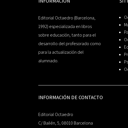
INFORMACIÓN
SIT
Oc
Editorial Octaedro (Barcelona,
Mú
1992) especializada en libros
P
sobre educación, tanto para el
O
desarrollo del profesorado como
Ed
para la actualización del
Pr
alumnado.
Ps
O
INFORMACIÓN DE CONTACTO
Editorial Octaedro
C/ Bailén, 5, 08010 Barcelona