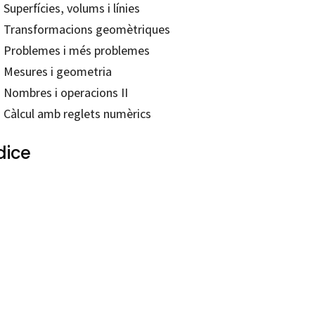
 Superfícies, volums i línies
. Transformacions geomètriques
. Problemes i més problemes
. Mesures i geometria
. Nombres i operacions II
. Càlcul amb reglets numèrics
dice
Antonia Canals Tolosa
92748136
-0