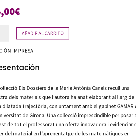
6,00
€
nsformacions
AÑADIR AL CARRITO
mètriques
tidad
CIÓN IMPRESA
esentación
ollecció Els Dossiers de la Maria Antònia Canals recull una
ra dels materials que l’autora ha anat elaborant al llarg de 
a dilatada trajectòria, conjuntament amb el gabinet GAMAR 
niversitat de Girona. Una collecció imprescindible per posar 
ast de tot el professorat una oferta innovadora i evidenciar e
er del material en l’aprenentatge de les matemàtiques en