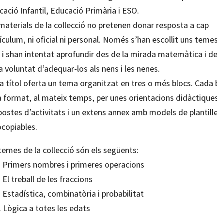
ació Infantil, Educació Primària i ESO.
materials de la collecció no pretenen donar resposta a cap
ículum, ni oficial ni personal. Només s’han escollit uns teme
 i shan intentat aprofundir des de la mirada matemàtica i d
a voluntat d’adequar-los als nens i les nenes.
a títol oferta un tema organitzat en tres o més blocs. Cada 
à format, al mateix temps, per unes orientacions didàctique
ostes d’activitats i un extens annex amb models de plantill
ocopiables.
temes de la collecció són els següents:
. Primers nombres i primeres operacions
 El treball de les fraccions
 Estadística, combinatòria i probabilitat
 Lògica a totes les edats