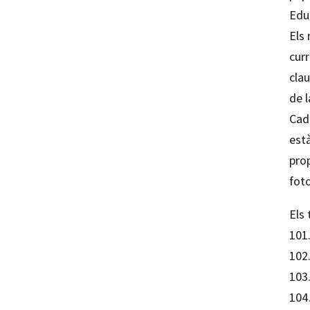
Educ
Els 
curr
clau
de l
Cad
est
prop
fot
Els 
101
102.
103.
104.