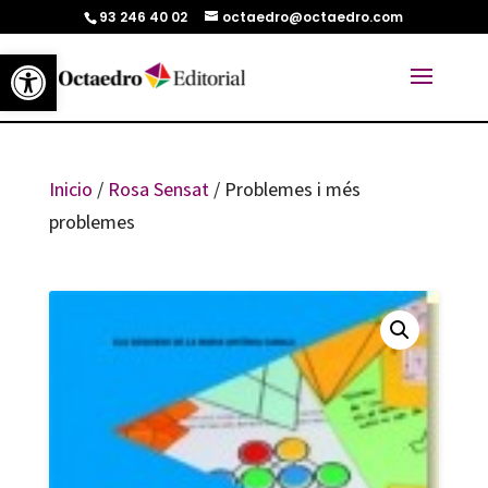
93 246 40 02
octaedro@octaedro.com
Abrir barra de herramientas
Inicio
/
Rosa Sensat
/ Problemes i més
problemes