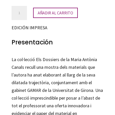
Problemes
AÑADIR AL CARRITO
i
més
EDICIÓN IMPRESA
problemes
cantidad
Presentación
La col·lecció Els Dossiers de la Maria Antònia
Canals recull una mostra dels materials que
l’autora ha anat elaborant al llarg de la seva
dilatada trajectòria, conjuntament amb el
gabinet GAMAR de la Universitat de Girona. Una
col·lecció imprescindible per posar a l’abast de
tot el professorat una oferta innovadora i
evidenciar el paper del material en