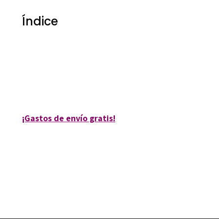
Índice
Maria Antonia Canals Tolosa
9788492748686
36015-0
¡Gastos de envío gratis!