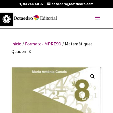
93 246 40 02
octaedro@octaedro.com
Abrir barra de herramientas
Inicio
/
Formato-IMPRESO
/ Matemàtiques.
Quadern 8