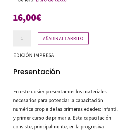
16,00
€
Primeros
AÑADIR AL CARRITO
números
y
EDICIÓN IMPRESA
primeras
operaciones
Presentación
cantidad
En este dosier presentamos los materiales
necesarios para potenciar la capacitación
numérica propia de las primeras edades: infantil
y primer curso de primaria. Esta capacitación
consiste, principalmente, en la progresiva