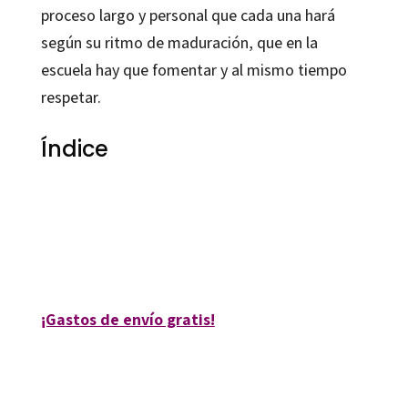
proceso largo y personal que cada una hará
según su ritmo de maduración, que en la
escuela hay que fomentar y al mismo tiempo
respetar.
Índice
9788418615382, 90771-0, , [mostrar_terminos_taxonomia_post
taxonomy=»autores»], [mostrar_terminos_taxonomia_post
taxonomy=»coleccion»]
¡Gastos de envío gratis!