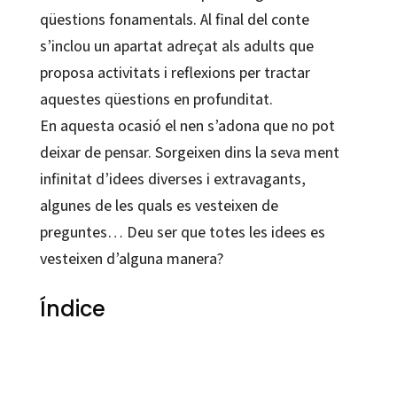
qüestions fonamentals. Al final del conte
s’inclou un apartat adreçat als adults que
proposa activitats i reflexions per tractar
aquestes qüestions en profunditat.
En aquesta ocasió el nen s’adona que no pot
deixar de pensar. Sorgeixen dins la seva ment
infinitat d’idees diverses i extravagants,
algunes de les quals es vesteixen de
preguntes… Deu ser que totes les idees es
vesteixen d’alguna manera?
Índice
Angélica Sátiro; Edgar Ramírez
9788499212579