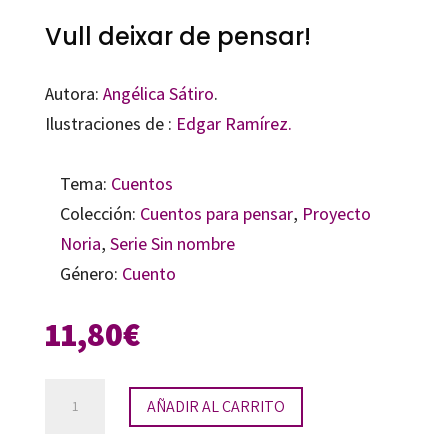
Vull deixar de pensar!
Autora:
Angélica Sátiro
.
Ilustraciones de :
Edgar Ramírez.
Tema:
Cuentos
Colección:
Cuentos para pensar
,
Proyecto
Noria
,
Serie Sin nombre
Género:
Cuento
11,80
€
Vull
AÑADIR AL CARRITO
deixar