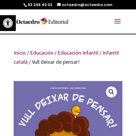
93 246 40 02
octaedro@octaedro.com
Abrir barra de herramientas
Inicio
/
Educación
/
Educación Infantil
/
Infantil
català
/ Vull deixar de pensar!