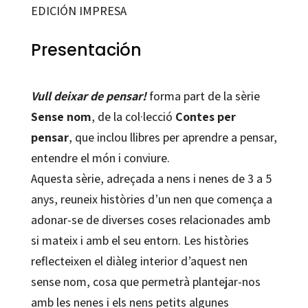
de
EDICIÓN IMPRESA
pensar!
cantidad
Presentación
Vull deixar de pensar!
forma part de la sèrie
Sense nom
, de la col·lecció
Contes per
pensar
, que inclou llibres per aprendre a pensar,
entendre el món i conviure.
Aquesta sèrie, adreçada a nens i nenes de 3 a 5
anys, reuneix històries d’un nen que comença a
adonar-se de diverses coses relacionades amb
si mateix i amb el seu entorn. Les històries
reflecteixen el diàleg interior d’aquest nen
sense nom, cosa que permetrà plantejar-nos
amb les nenes i els nens petits algunes