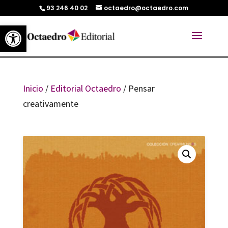
93 246 40 02
octaedro@octaedro.com
Abrir barra de herramientas
Inicio
/
Editorial Octaedro
/ Pensar
creativamente