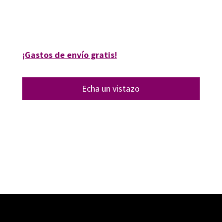
9788499218175
30715-0
¡Gastos de envío gratis!
Echa un vistazo